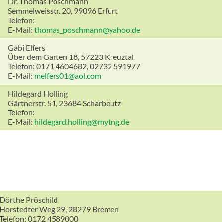
Dr. Thomas Poschmann
Semmelweisstr. 20, 99096 Erfurt
Telefon:
E-Mail:
thomas_poschmann@yahoo.de
Gabi Elfers
Über dem Garten 18, 57223 Kreuztal
Telefon: 0171 4604682, 02732 591977
E-Mail:
melfers01@aol.com
Hildegard Holling
Gärtnerstr. 51, 23684 Scharbeutz
Telefon:
E-Mail:
hildegard.holling@mytng.de
Dörthe Pröschild
Horstedter Weg 29, 28279 Bremen
Telefon: 0172 4589000