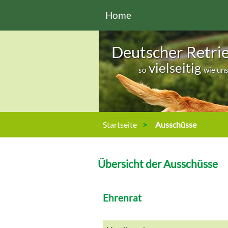
Direkt zum Inhalt
Home
Deutscher Retri
vielseitig
so
wie un
Sie sind hier
Startseite
Ausschüsse
Übersicht der Ausschüsse
Ehrenrat