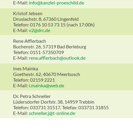
E-Mail:
info@kanzlei-proeschild.de
Kristof Jebsen
Druslachstr. 8, 67360 Lingenfeld
Telefon: 0176 10 53 73 15 (nach 17:00h)
E-Mail:
v2@drc.de
Rene Afflerbach
Buchenstr. 26, 57319 Bad Berleburg
Telefon: 0151-57350709
E-Mail:
rene.afflerbach@outlook.de
Ines Mainka
Goethestr. 62, 40670 Meerbusch
Telefon: 02159 2221
E-Mail:
i.mainka@web.de
Dr. Petra Schneller
Lüdersdorfer Dorfstr. 38, 14959 Trebbin
Telefon: 033731 31517, Telefax: 033731 31855
E-Mail:
schneller.j@t-online.de