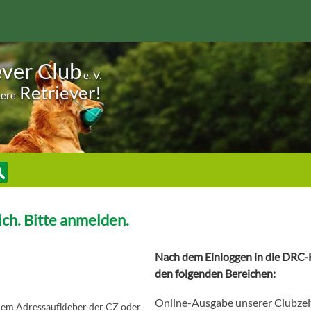
ever Club
e. V.
Retriever!
sere
ch. Bitte anmelden.
Nach dem Einloggen in die DRC-H
den folgenden Bereichen:
Online-Ausgabe unserer Clubzei
 dem Adressaufkleber der CZ oder