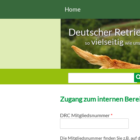
Direkt zum Inhalt
Home
Deutscher Retri
vielseitig
so
wie un
Sie sind hier
Suche
Suchformular
Zugang zum internen Berei
DRC Mitgliedsnummer
*
Die Mitgliedsnummer finden Sie z.B. auf