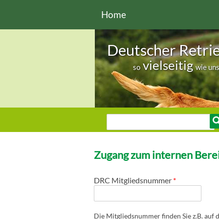
Direkt zum Inhalt
Home
Deutscher Retri
vielseitig
so
wie un
Sie sind hier
Suche
Suchformular
Zugang zum internen Berei
DRC Mitgliedsnummer
*
Die Mitgliedsnummer finden Sie z.B. auf