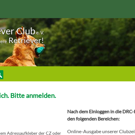
ever Club
e. V.
Retriever!
sere
ch. Bitte anmelden.
Nach dem Einloggen in die DRC-H
den folgenden Bereichen:
Online-Ausgabe unserer Clubzei
 dem Adressaufkleber der CZ oder