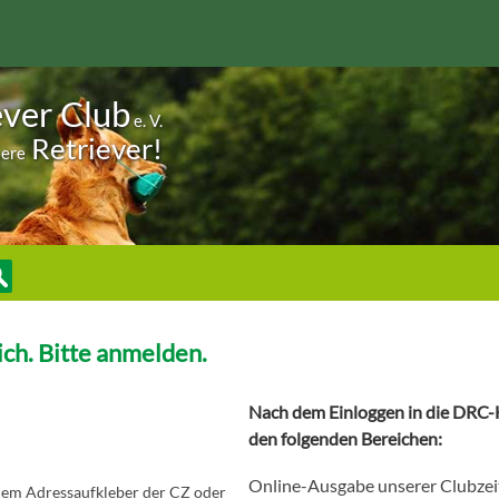
ever Club
e. V.
Retriever!
sere
ch. Bitte anmelden.
Nach dem Einloggen in die DRC-H
den folgenden Bereichen:
Online-Ausgabe unserer Clubzei
 dem Adressaufkleber der CZ oder