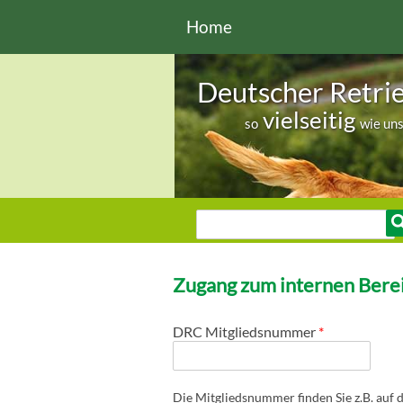
Direkt zum Inhalt
Home
Deutscher Retri
vielseitig
so
wie un
Sie sind hier
Suche
Suchformular
Zugang zum internen Berei
DRC Mitgliedsnummer
*
Die Mitgliedsnummer finden Sie z.B. auf