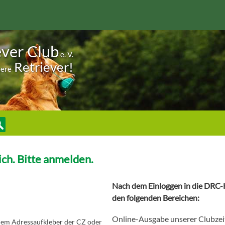
ever Club
e. V.
Retriever!
sere
ch. Bitte anmelden.
Nach dem Einloggen in die DRC-H
den folgenden Bereichen:
Online-Ausgabe unserer Clubzei
 dem Adressaufkleber der CZ oder