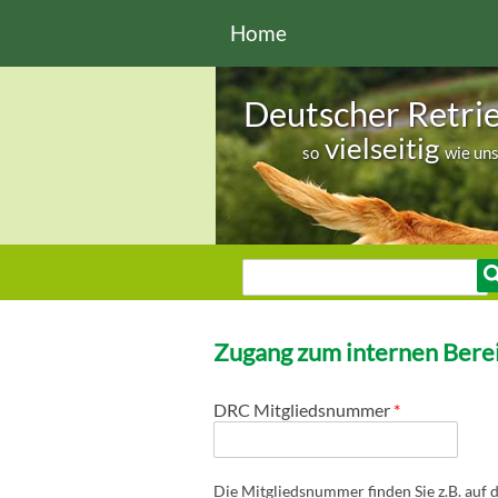
Direkt zum Inhalt
Home
Deutscher Retri
vielseitig
so
wie un
Sie sind hier
Suche
Suchformular
Zugang zum internen Berei
DRC Mitgliedsnummer
*
Die Mitgliedsnummer finden Sie z.B. auf