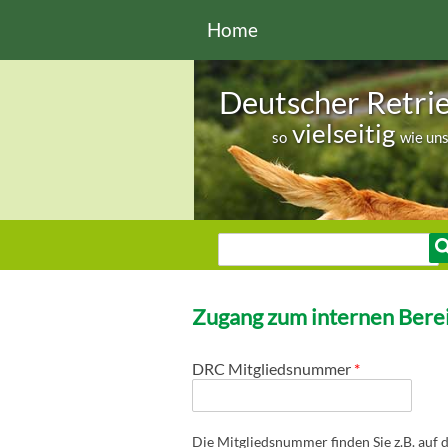
Direkt zum Inhalt
Home
Deutscher Retri
vielseitig
so
wie un
Sie sind hier
Suche
Suchformular
Zugang zum internen Berei
DRC Mitgliedsnummer
*
Die Mitgliedsnummer finden Sie z.B. auf