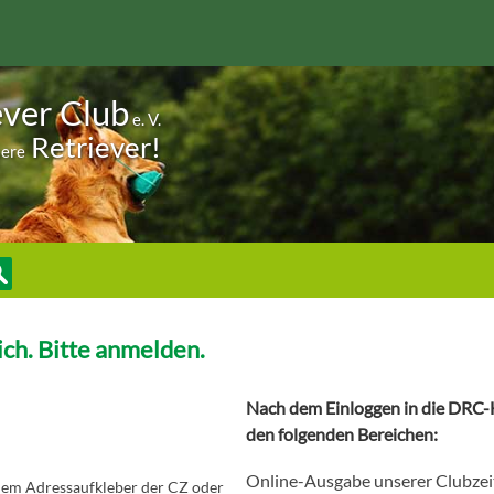
ever Club
e. V.
Retriever!
sere
ch. Bitte anmelden.
Nach dem Einloggen in die DRC-H
den folgenden Bereichen:
Online-Ausgabe unserer Clubzei
 dem Adressaufkleber der CZ oder