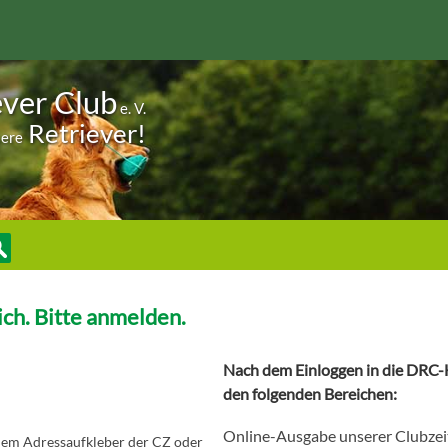
ever Club
e. V.
Retriever!
sere
ch. Bitte anmelden.
Nach dem Einloggen in die DRC-H
den folgenden Bereichen:
Online-Ausgabe unserer Clubzei
 dem Adressaufkleber der CZ oder