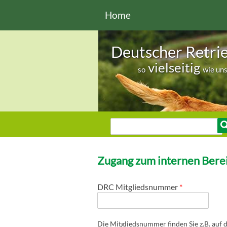
Direkt zum Inhalt
Home
Deutscher Retri
vielseitig
so
wie un
Sie sind hier
Suche
Suchformular
Zugang zum internen Berei
DRC Mitgliedsnummer
*
Die Mitgliedsnummer finden Sie z.B. auf