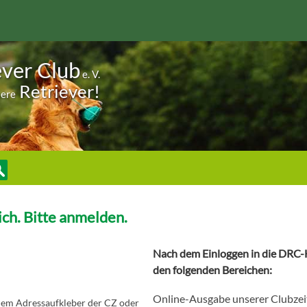
ever Club
e. V.
Retriever!
sere
ch. Bitte anmelden.
Nach dem Einloggen in die DRC-H
den folgenden Bereichen:
Online-Ausgabe unserer Clubzei
 dem Adressaufkleber der CZ oder