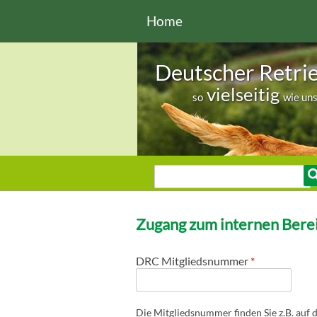
Direkt zum Inhalt
Home
Deutscher Retri
vielseitig
so
wie un
Sie sind hier
Suche
Suchformular
Zugang zum internen Berei
DRC Mitgliedsnummer
*
Die Mitgliedsnummer finden Sie z.B. auf