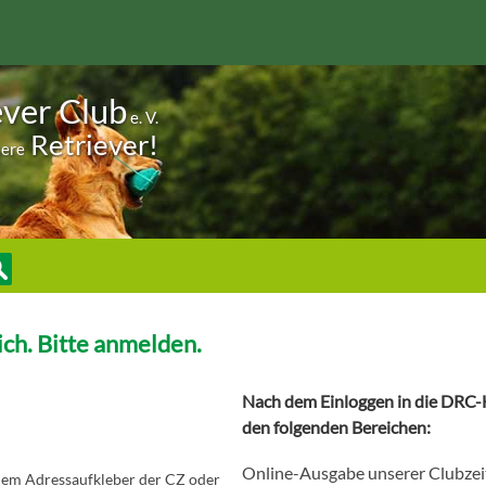
ever Club
e. V.
Retriever!
sere
ch. Bitte anmelden.
Nach dem Einloggen in die DRC-H
den folgenden Bereichen:
Online-Ausgabe unserer Clubzei
 dem Adressaufkleber der CZ oder