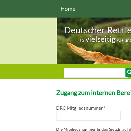
Direkt zum Inhalt
Home
Deutscher Retri
vielseitig
so
wie un
Sie sind hier
Suche
Suchformular
Zugang zum internen Berei
DRC Mitgliedsnummer
*
Die Mitgliedsnummer finden Sie z.B. auf