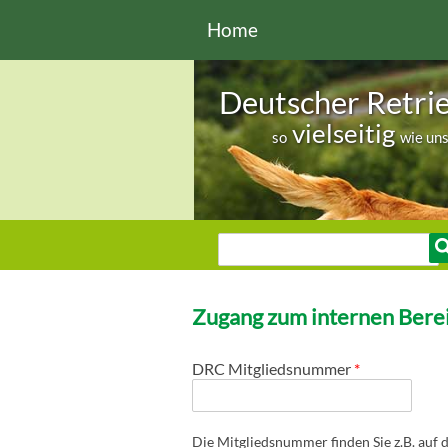
Direkt zum Inhalt
Home
Deutscher Retri
vielseitig
so
wie un
Sie sind hier
Suche
Suchformular
Zugang zum internen Berei
DRC Mitgliedsnummer
*
Die Mitgliedsnummer finden Sie z.B. auf