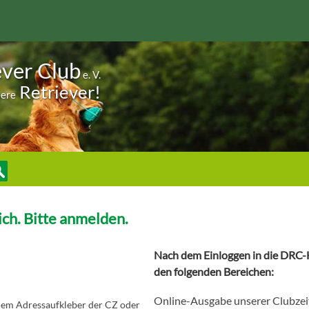
ever Club
e. V.
Retriever!
sere
ch. Bitte anmelden.
Nach dem Einloggen in die DRC-H
den folgenden Bereichen:
Online-Ausgabe unserer Clubzei
 dem Adressaufkleber der CZ oder