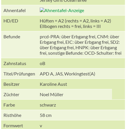
Ahnentafel
HD/ED
Hüften = A2 (rechts = A2, links = A2)
Ellbogen rechts = frei, links = III
Befunde
prcd-PRA: über Erbgang frei, CNM: über
Erbgang frei, EIC: über Erbgang frei, SD2:
über Erbgang frei, HNPK: über Erbgang
frei, sonstige Befunde: OCD-Schulter: frei
Zahnstatus
oB
Titel/Prüfungen
APD A, JAS, Workingtest(A)
Besitzer
Karoline Aust
Züchter
Noel Müller
Farbe
schwarz
Risthöhe
58 cm
Formwert
v