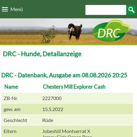
Direkt zum Inhalt
Suchformular
Such
Menü
DRC - Hunde, Detailanzeige
DRC - Datenbank, Ausgabe am 08.08.2026 20:25
Name
Chesters Mill Explorer Cash
ZB-Nr
.
2227000
gew. am
15.5.2022
Geschlecht
Rüde
Eltern
Jobeshill Montserrat X
Jersey Girls Ocean Bree