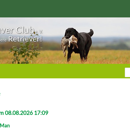
ever Club
e. V.
Retriever!
sere
Su
S
e
m 08.08.2026 17:09
r Man