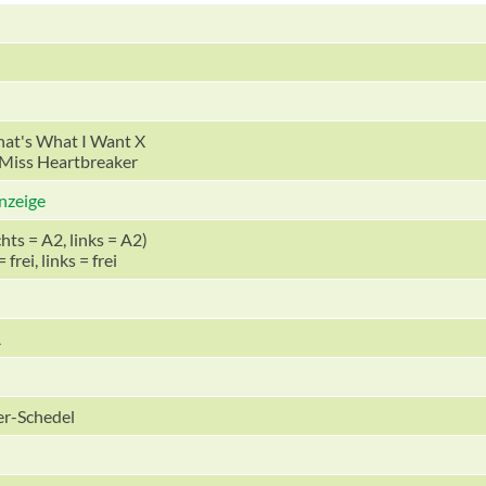
That's What I Want X
e Miss Heartbreaker
hts = A2, links = A2)
frei, links = frei
A
er-Schedel