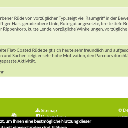
farbener Rüde von vorzüglicher Typ, zeigt viel Raumgriff in der Be
ftiger Hals, gerade obere Linie, Rute gut angesetzte, breite tiefe B
r Rippenkorb, kurze Lende, vorzügliche Winkelungen, vorzügliche
lte Flat-Coated Rüde zeigt sich heute sehr freundlich und aufge
 und Suchen zeigt er sehr hohe Motivation, den Parcours durchläu
gepasste Aktivität.
ann
©
De
Sitemap
Datenschutz
power
zt, um Ihnen eine bestmögliche Nutzung dieser
e damit einverstanden sind. Nähere