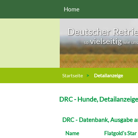
Direkt zum Inhalt
Home
Deutscher Retri
vielseitig
so
wie un
Sie sind hier
Startseite
Detailanzeige
DRC - Hunde, Detailanzeig
DRC - Datenbank, Ausgabe a
Name
Flatgold's Sta