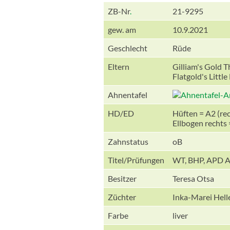
ZB-Nr
.
21-9295
gew. am
10.9.2021
Geschlecht
Rüde
Eltern
Gilliam's Gold 
Flatgold's Littl
Ahnentafel
HD/ED
Hüften = A2 (rec
Ellbogen rechts = 
Zahnstatus
oB
Titel/Prüfungen
WT, BHP, APD 
Besitzer
Teresa Otsa
Züchter
Inka-Marei Hell
Farbe
liver