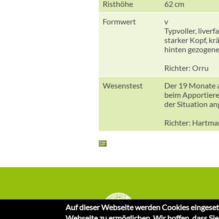
Risthöhe
62 cm
Formwert
v
Typvoller, liver
starker Kopf, krä
hinten gezogene
Richter: Orru
Wesenstest
Der 19 Monate a
beim Apportieren
der Situation an
Richter: Hartm
Auf dieser Webseite werden Cookies eingeset
Webseite zu ermöglichen. Wir hoffen, dass Si