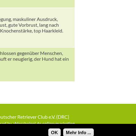
wegung, maskuliner Ausdruck,
rust, gute Vorbrust, lang nach
 Knochenstärke, top Haarkleid.
schlossen gegenüber Menschen,
ft er neugierig, der Hund hat ein
utscher Retriever Club e.V. (DRC)
ed by ahlersheinel.de online-marketing
OK
Mehr Info ...