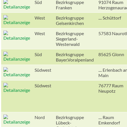
Süd
Bezirksgruppe
91074 Raum
Franken
Herzogenaura
West
Bezirksgruppe
.... Schüttorf
Gelsenkirchen
West
Bezirksgruppe
57583 Naurot
Siegerland-
Westerwald
Süd
Bezirksgruppe
85625 Glonn
Bayer.Voralpenland
Südwest
.... Erlenbach 
Main
Südwest
76777 Raum
Neupotz
Nord
Bezirksgruppe
.... Raum
Lübeck-
Emkendorf